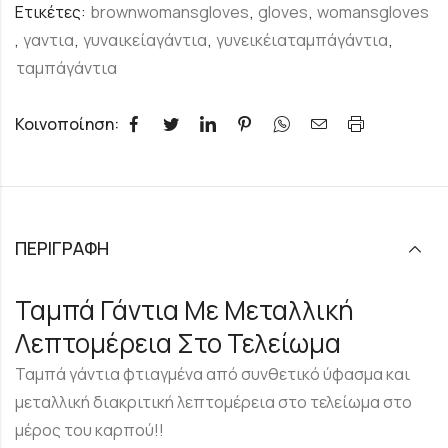
Ετικέτες:
brownwomansgloves
,
gloves
,
womansgloves
,
γαντια
,
γυναικείαγάντια
,
γυνεικέιαταμπάγάντια
,
ταμπάγάντια
Κοινοποίηση:
ΠΕΡΙΓΡΑΦΉ
Ταμπά Γάντια Με Μεταλλική
Λεπτομέρεια Στο Τελείωμα
Ταμπά γάντια φτιαγμένα από συνθετικό ύφασμα και
μεταλλική διακριτική λεπτομέρεια στο τελείωμα στο
μέρος του καρπού!!