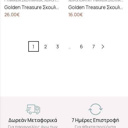
ΓΥΝΑΙΚΕΊΑ ΣΚΟΥΛΑΡΊΚΙΑ
ΧΕΙΡΟΠΟΊΗΤΑ ΓΥΝΑΙΚΕΊΑ ΣΚΟΥΛΑΡΊΚΙΑ
Golden Treasure Σκουλαρίκια Lova Bowl Pearl
Golden Treasure Σκουλαρίκια Mermaid Tale Golden
26.00
€
16.00
€
1
2
3
…
6
7
Δωρεάν Μεταφορικά
7 Ημέρες Επιστροφή
Για παραγγελίες άνω των
Για άθικτα προϊόντα