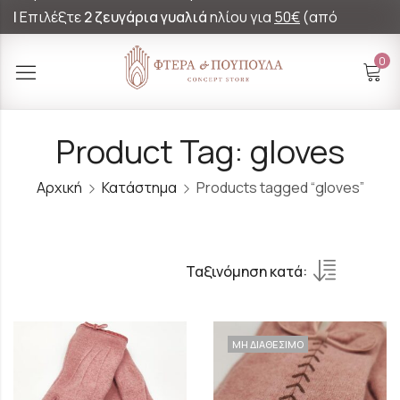
|
Επιλέξτε
2 ζευγάρια γυαλιά
ηλίου για
50€
(από
60€)!
0
Product Tag: gloves
Αρχική
Κατάστημα
Products tagged “gloves”
Ταξινόμηση κατά:
ΜΗ ΔΙΑΘΕΣΙΜΟ