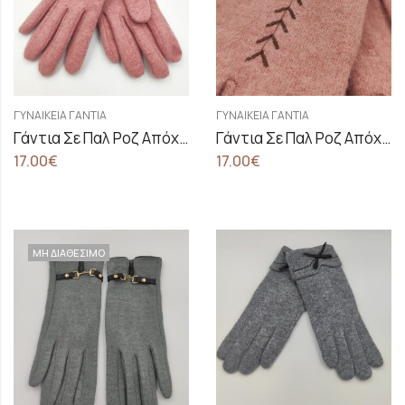
ΓΥΝΑΙΚΕΊΑ ΓΆΝΤΙΑ
ΓΥΝΑΙΚΕΊΑ ΓΆΝΤΙΑ
Γάντια Σε Παλ Ροζ Απόχρωση Με Βελούδινο Φιόγκο Στο Τελείωμα
Γάντια Σε Παλ Ροζ Απόχρωση Με Φιόγκοl
17.00
€
17.00
€
ΜΗ ΔΙΑΘΕΣΙΜΟ