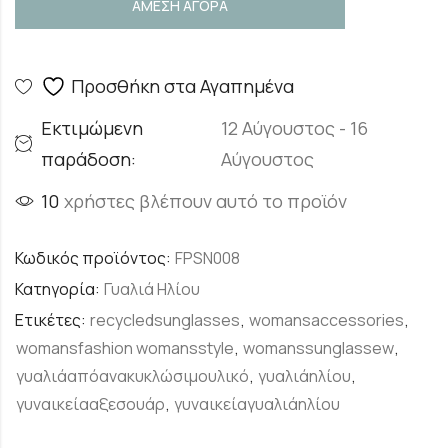
ΑΜΕΣΗ ΑΓΟΡΑ
Προσθήκη στα Αγαπημένα
Εκτιμώμενη
12 Αύγουστος - 16
παράδοση:
Αύγουστος
10
χρήστες βλέπουν αυτό το προϊόν
Κωδικός προϊόντος:
FPSN008
Κατηγορία:
Γυαλιά Ηλίου
Ετικέτες:
recycledsunglasses
,
womansaccessories
,
womansfashion womansstyle
,
womanssunglassew
,
γυαλιάαπόανακυκλώσιμουλικό
,
γυαλιάηλίου
,
γυναικείααξεσουάρ
,
γυναικείαγυαλιάηλίου