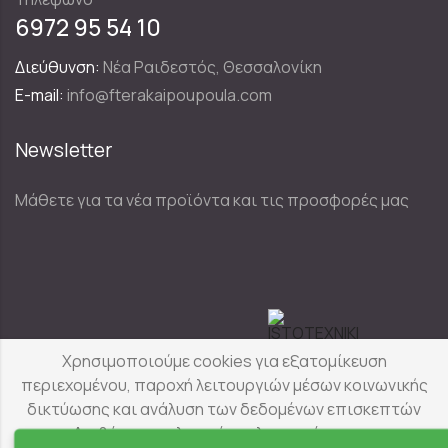
6972 95 54 10
Διεύθυνση:
Νέα Ραιδεστός, Θεσσαλονίκη
E-mail:
info@fterakaipoupoula.com
Newsletter
Μάθετε για τα νέα προϊόντα και τις προσφορές μας
Designed & Developed by
Χρησιμοποιούμε cookies για εξατομίκευση
περιεχομένου, παροχή λειτουργιών μέσων κοινωνικής
δικτύωσης και ανάλυση των δεδομένων επισκεπτών
Φτερά & Πούπουλα
© Copyright 2025
μας. Διαβάστε αναλυτικά τις λεπτομέρειες για τα