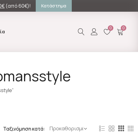
0€
(από 60€)!
Κατάστημα
0
0
ία
omansstyle
style”
Ταξινόμηση κατά: