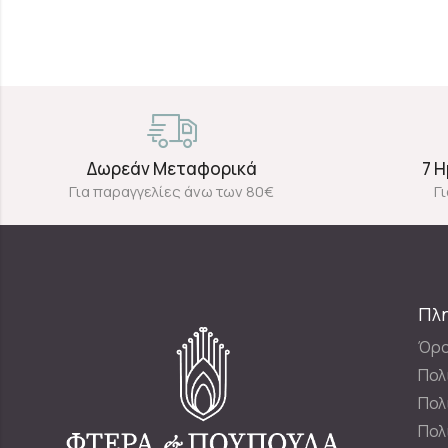
Δωρεάν Μεταφορικά
7 
Για παραγγελίες άνω των 80€
Γ
Πλ
Όρο
Πολ
Πολ
Πολ