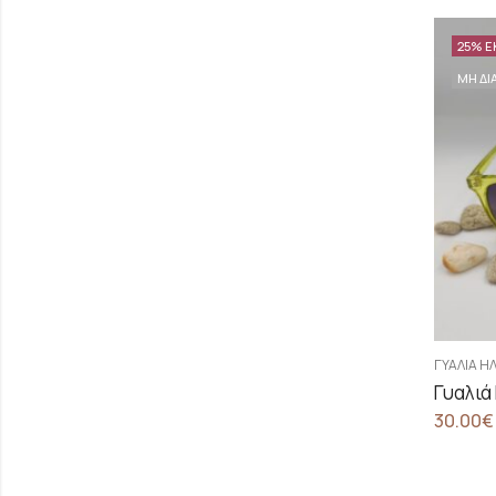
25
% Ε
ΜΗ ΔΙ
ΓΥΑΛΙΆ Η
Γυαλιά
30.00
€