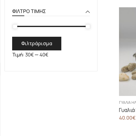
ΦΊΛΤΡΟ ΤΙΜΉΣ
Φιλτράρισμα
Τιμή:
30€
—
40€
ΓΥΑΛΙΆ Η
Γυαλιά
40.00
€