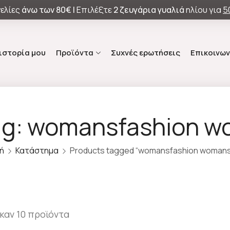
ελίες
άνω των
80€ |
Επιλέξτε
2 ζευγάρια γυαλιά
ηλίου για
5
 ιστορία μου
Προϊόντα
Συχνές ερωτήσεις
Επικοινων
ag: womansfashion w
ή
Κατάστημα
Products tagged “womansfashion womans
καν 10 προϊόντα