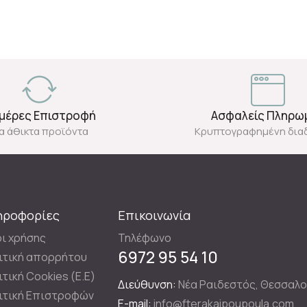
Ημέρες Επιστροφή
Ασφαλείς Πληρω
ια άθικτα προϊόντα
Κρυπτογραφημένη δια
ηροφορίες
Επικοινωνία
ι χρήσης
Τηλέφωνο
6972 95 54 10
ιτική απορρήτου
ιτική Cookies (E.E)
Διεύθυνση:
Νέα Ραιδεστός, Θεσσαλο
ιτική Επιστροφών
E-mail:
info@fterakaipoupoula.com