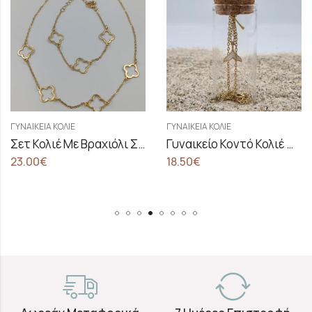
ΓΥΝΑΙΚΕΊΑ ΚΟΛΙΈ
ΓΥΝΑΙΚΕΊΑ ΚΟΛΙΈ
Σετ Κολιέ Με Βραχιόλι Σε Σχέδιο Λουλούδι
Γυναικείο Κοντό Κολιέ White Mermaid Tale
23.00
€
18.50
€