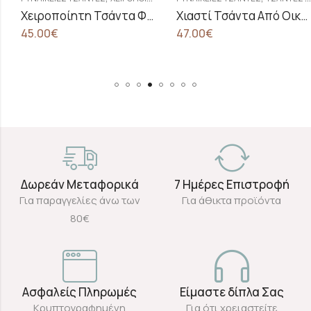
Χειροποίητη Τσάντα Φάκελος Από Λινάτσα
Χιαστί Τσάντα Από Οικολογικό Δέρμα Σε Σιέλ Χρώμα
45.00
€
47.00
€
Δωρεάν Μεταφορικά
7 Ημέρες Επιστροφή
Για παραγγελίες άνω των
Για άθικτα προϊόντα
80€
Ασφαλείς Πληρωμές
Είμαστε δίπλα Σας
Κρυπτογραφημένη
Για ότι χρειαστείτε