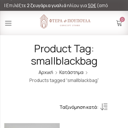
|
Επιλέξτε
2 ζευγάρια γυαλιά
ηλίου για
50€
(από
60€)!
0
Product Tag:
smallblackbag
Αρχική
Κατάστημα
Products tagged “smallblackbag”
Ταξινόμηση κατά: