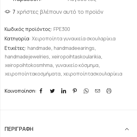
7
χρήστες βλέπουν αυτό το προϊόν
Κωδικός προϊόντος:
FPE300
Κατηγορία:
Χειροποίητα γυναικεία σκουλαρίκια
Ετικέτες:
handmade
,
handmadeearings
,
handmadejewelries
,
xeiropoihtaskoularikia
,
xeiropoihtokosmhma
,
γυναικείο κόσμημα
,
χειροποίητακοσμήματα
,
χειροποίητασκουλαρίκια
Κοινοποίηση:
ΠΕΡΙΓΡΑΦΉ