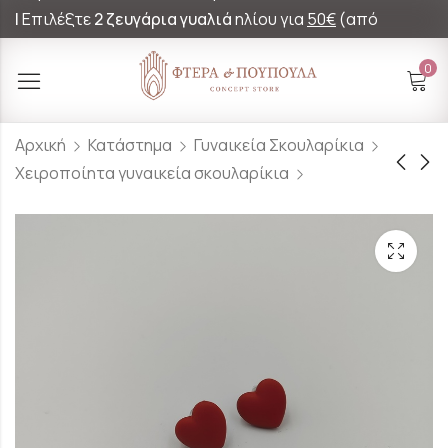
|
Επιλέξτε
2 ζευγάρια γυαλιά
ηλίου για
50€
(από
60€)!
0
Αρχική
Κατάστημα
Γυναικεία Σκουλαρίκια
Χειροποίητα γυναικεία σκουλαρίκια
Σκουλαρίκια Με
Σκουλαρίκια Σε
Σχέδιο Παλέτα Και
Σχέδιο Κραγιόν
Πινέλα
18.00
€
18.00
€