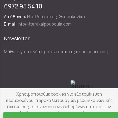
6972 95 54 10
Διεύθυνση:
Νέα Ραιδεστός, Θεσσαλονίκη
E-mail:
info@fterakaipoupoula.com
Newsletter
Μάθετε για τα νέα προϊόντα και τις προσφορές μας
Designed & Developed by
Χρησιμοποιούμε cookies για εξατομίκευση
περιεχομένου, παροχή λειτουργιών μέσων κοινωνικής
δικτύωσης και ανάλυση των δεδομένων επισκεπτών
Φτερά & Πούπουλα
© Copyright 2025
μας. Διαβάστε αναλυτικά τις λεπτομέρειες για τα