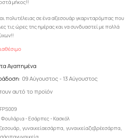
οστά μήκος!!
αι πολυτέλειας σε ένα αξεσουάρ γκαρνταρόμπας που
ες τις ώρες της ημέρας και να συνδυαστεί με πολλά
ύχων!!
ιαθέσιμο
τα Αγαπημένα
ράδοση:
09 Αύγουστος - 13 Αύγουστος
πουν αυτό το προϊόν
FPS009
α Φουλάρια - Εσάρπες - Κασκόλ
αξεσουάρ
,
γυναικείαεσάρπα
,
γυναικείαζεβρέεσάρπα
,
εσάρπαγυναικεία