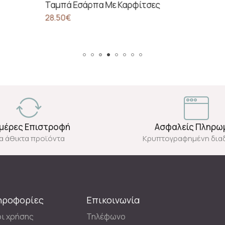
πα Με Καρφίτσες
Ημέρες Επιστροφή
Ασφαλείς Πληρω
ια άθικτα προϊόντα
Κρυπτογραφημένη δια
ηροφορίες
Επικοινωνία
ι χρήσης
Τηλέφωνο