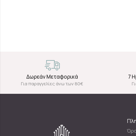
Ταμπά Εσάρ
28.50
€
Δωρεάν Μεταφορικά
7 
Για παραγγελίες άνω των 80€
Γ
Πλ
Όρο