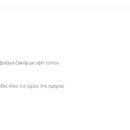
ύφασμα ζακάρ με υφή τύπου
εί όλες τις ώρες της ημέρας