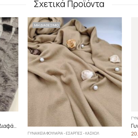
Σχετικά Προϊόντα
Ο
ΓΥΝΑΙΚΕΊΑ ΦΟΥΛΆΡΙΑ - ΕΣΆΡΠΕΣ - ΚΑ
20.00
€
ΡΙΑ - ΕΣΆΡΠΕΣ - ΚΑΣΚΌΛ