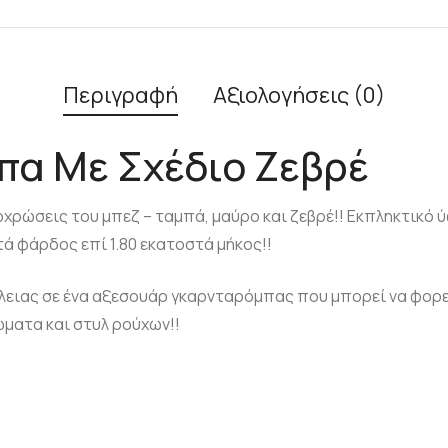
Περιγραφή
Αξιολογήσεις (0)
πα Με Σχέδιο Ζεβρέ
χρώσεις του μπεζ – ταμπά, μαύρο και ζεβρέ!! Εκπληκτικό 
ά φάρδος επί 1.80 εκατοστά μήκος!!
λειας σε ένα αξεσουάρ γκαρνταρόμπας που μπορεί να φορεθ
ώματα και στυλ ρούχων!!