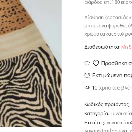
φάρδος επί 1.80 εκατ
Αίσθηση ζεστασιάς κ
μπορεί να φορεθεί όλ
χρώματα και στυλ ρο
Διαθεσιμότητα:
Μη δ
Προσθήκη σ
Εκτιμώμενη πα
10
χρήστες βλέ
Κωδικός προϊόντος:
Κατηγορία:
Γυναικεί
Ετικέτες:
γυναικεία
γυναικείαπ[ασμίνα
,