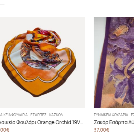
ΣΚΌΛ
ΓΥΝΑΙΚΕΊΑ ΦΟΥΛΆΡΙΑ - ΕΣΆΡΠΕΣ - ΚΑΣΚΌΛ
Γυναικείο Φουλάρι Orange Orchid 19V69 Italia
Ζακάρ Εσάρπα Δύο Όψεων Σε Αποχρώσεις Του Μωβ Και Του Κεραμιδί
37.00
€