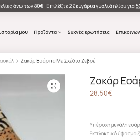
ελίες
άνω των
80€ |
Επιλέξτε
2 ζευγάρια γυαλιά
ηλίου για
5
 ιστορία μου
Προϊόντα
Συχνές ερωτήσεις
Επικοινων
Κασκόλ
Ζακάρ Εσάρπα Με Σχέδιο Ζεβρέ
Ζακάρ Εσά
28.50
€
Υπέροχη μεγάλη εσάρ
Εκπληκτικό ύφασμα ζ