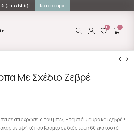
0€
(από 60€)!
Κατάστημα
0
0
ία
ρπα Με Σχέδιο Ζεβρέ
Ροζ Κρυστάλλινα
Γάντια Με Σχέδιο
Σκουλαρίκια
Ζωάκι
40.00
19.00
€
€
πα σε αποχρώσεις του μπεζ – ταμπά, μαύρο και ζεβρέ!!
ακάρ με υφή τύπου Κασμίρ σε διάσταση 60 εκατοστά