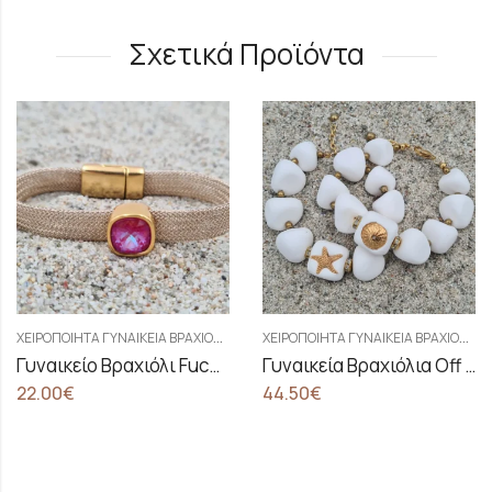
Σχετικά Προϊόντα
ΜΗ ΔΙΑΘΕΣΙΜΟ
Χ
ΕΙΡΟΠΟΊΗΤΑ ΓΥΝΑΙΚΕΊΑ ΒΡΑΧΙΌΛΙΑ
Χ
ΕΙΡΟΠΟΊΗΤΑ ΓΥΝΑΙΚΕΊΑ ΒΡΑΧΙΌΛΙΑ
Γυναικείο Βραχιόλι Fuchsia Crystal Treasure
Γυναικεία Βραχιόλια Off White Treasure
44.50
€
17.00
€