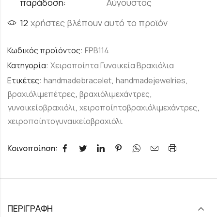
παράδοση:
Αύγουστος
12
χρήστες βλέπουν αυτό το προϊόν
Κωδικός προϊόντος:
FPB114
Κατηγορία:
Χειροποίητα Γυναικεία Βραχιόλια
Ετικέτες:
handmadebracelet
,
handmadejewelries
,
βραχιόλιμεπέτρες
,
βραχιόλιμεχάντρες
,
γυναικείοβραχιόλι
,
χειροποίητοβραχιόλιμεχάντρες
,
χειροποίητογυναικείοβραχιόλι
Κοινοποίηση:
ΠΕΡΙΓΡΑΦΉ