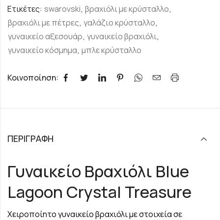
Ετικέτες:
swarovski
,
βραχιόλι με κρύσταλλο
,
βραχιόλι με πέτρες
,
γαλάζιο κρύσταλλο
,
γυναικείο αξεσουάρ
,
γυναικείο βραχιόλι
,
γυναικείο κόσμημα
,
μπλε κρύσταλλο
Κοινοποίηση:
ΠΕΡΙΓΡΑΦΉ
Γυναικείο Βραχιόλι Blue
Lagoon Crystal Treasure
Χειροποίητο γυναικείο βραχιόλι με στοιχεία σε