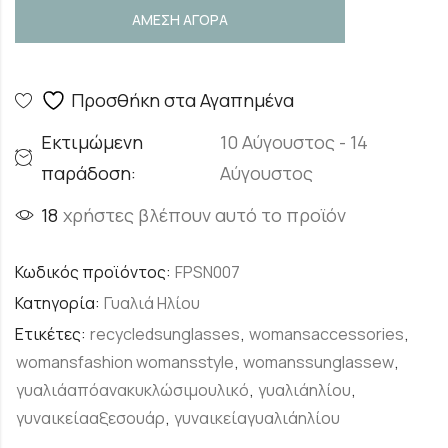
ΑΜΕΣΗ ΑΓΟΡΑ
Προσθήκη στα Αγαπημένα
Εκτιμώμενη
10 Αύγουστος - 14
παράδοση:
Αύγουστος
18
χρήστες βλέπουν αυτό το προϊόν
Κωδικός προϊόντος:
FPSN007
Κατηγορία:
Γυαλιά Ηλίου
Ετικέτες:
recycledsunglasses
,
womansaccessories
,
womansfashion womansstyle
,
womanssunglassew
,
γυαλιάαπόανακυκλώσιμουλικό
,
γυαλιάηλίου
,
γυναικείααξεσουάρ
,
γυναικείαγυαλιάηλίου