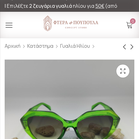
|
Επιλέξτε
2 ζευγάρια γυαλιά
ηλίου για
50€
(από
60€)!
0
Αρχική
Κατάστημα
Γυαλιά Ηλίου
Γυαλιά Ηλίου Jackie
Γυαλιά Ηλίου Nude
Passion
40.00
€
40.00
€