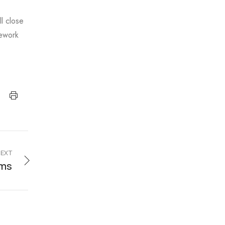
l close
mework
EXT
ems