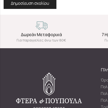
Δωρεάν Μεταφορικά
7 
Για παραγγελίες άνω των 80€
Γ
Πλ
Όρο
Πολ
Πολ
Πολ
Τρό