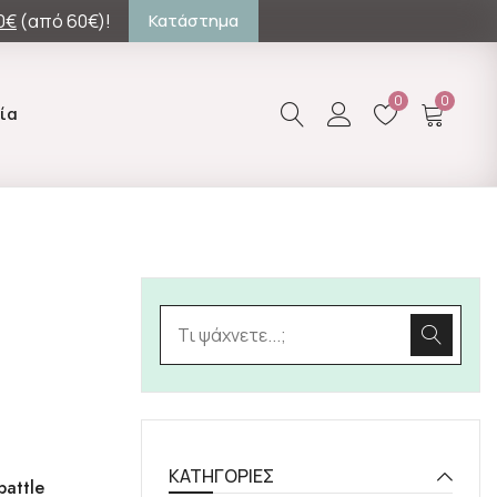
0€
(από 60€)!
Κατάστημα
0
0
ία
KΑΤΗΓΟΡΊΕΣ
battle