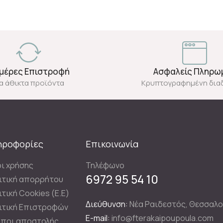
Ημέρες Επιστροφή
Ασφαλείς Πληρω
ια άθικτα προϊόντα
Κρυπτογραφημένη δια
ηροφορίες
Επικοινωνία
ι χρήσης
Τηλέφωνο
6972 95 54 10
ιτική απορρήτου
ιτική Cookies (E.E)
Διεύθυνση:
Νέα Ραιδεστός, Θεσσαλο
ιτική Επιστροφών
E-mail:
info@fterakaipoupoula.com
ποι αποστολής