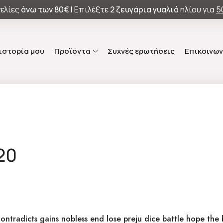
ελίες
άνω των
80€ |
Επιλέξτε
2 ζευγάρια γυαλιά
ηλίου για
5
 ιστορία μου
Προϊόντα
Συχνές ερωτήσεις
Επικοινων
020
ontradicts gains nobless end lose preju dice battle hope the 