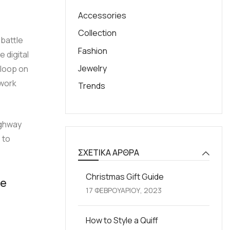
Accessories
Collection
 battle
Fashion
e digital
Jewelry
 loop on
ework
Trends
ighway
 to
ΣΧΕΤΙΚΆ ΆΡΘΡΑ
Christmas Gift Guide
he
17 ΦΕΒΡΟΥΑΡΊΟΥ, 2023
How to Style a Quiff