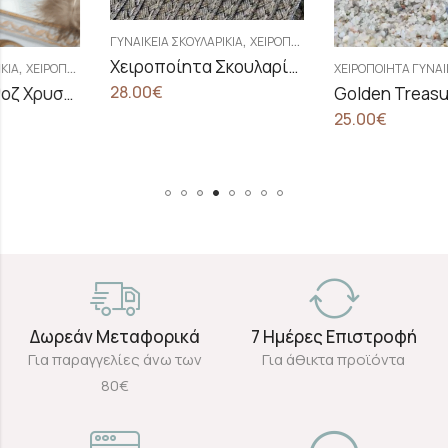
,
ΓΥΝΑΙΚΕΊΑ ΣΚΟΥΛΑΡΊΚΙΑ
ΧΕΙΡΟΠΟΊΗΤΑ ΓΥΝΑΙΚΕΊΑ ΣΚΟΥΛΑΡΊΚΙΑ
Χειροποίητα Σκουλαρίκια Με Κρύσταλλα Swarovski
Χ
ΕΙΡΟΠΟΊΗΤΑ ΓΥΝΑΙΚΕΊΑ ΣΚΟΥΛΑΡΊΚΙΑ
28.00
€
Golden Treasure Σκουλαρίκια Dust Pink
25.00
€
Δωρεάν Μεταφορικά
7 Ημέρες Επιστροφή
Για παραγγελίες άνω των
Για άθικτα προϊόντα
80€