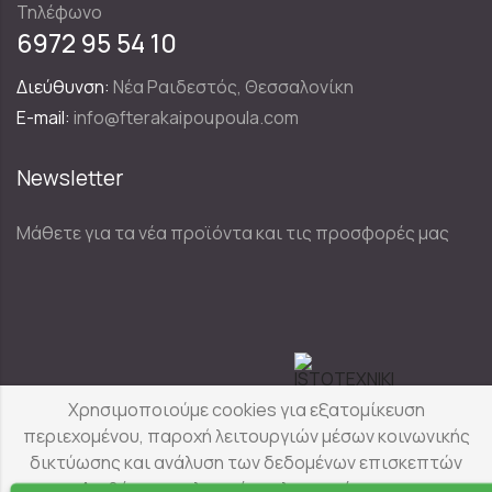
Τηλέφωνο
6972 95 54 10
Διεύθυνση:
Νέα Ραιδεστός, Θεσσαλονίκη
E-mail:
info@fterakaipoupoula.com
Newsletter
Μάθετε για τα νέα προϊόντα και τις προσφορές μας
Designed & Developed by
Χρησιμοποιούμε cookies για εξατομίκευση
περιεχομένου, παροχή λειτουργιών μέσων κοινωνικής
δικτύωσης και ανάλυση των δεδομένων επισκεπτών
Φτερά & Πούπουλα
© Copyright 2025
μας. Διαβάστε αναλυτικά τις λεπτομέρειες για τα