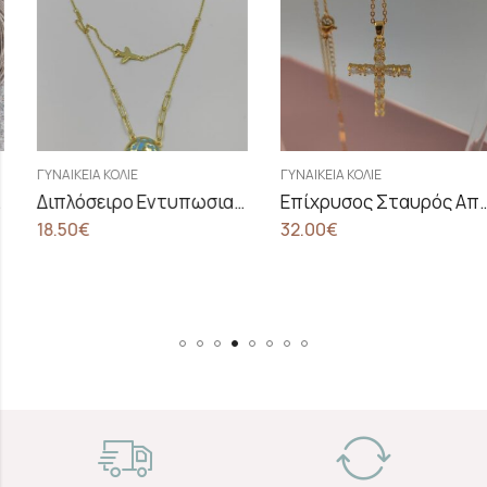
ΓΥΝΑΙΚΕΊΑ ΚΟΛΙΈ
ΓΥΝΑΙΚΕΊΑ ΚΟΛΙΈ
Διπλόσειρο Εντυπωσιακό Κολιέ Με Γη Και Αεροπλάνο
Επίχρυσος Σταυρός Από Ανοξείδωτο Ατσάλι Με Διάφανα Ζιργκόν
18.50
€
32.00
€