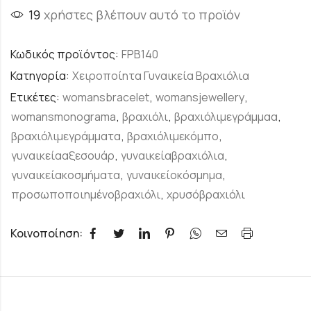
19
χρήστες βλέπουν αυτό το προϊόν
Κωδικός προϊόντος:
FPB140
Κατηγορία:
Χειροποίητα Γυναικεία Βραχιόλια
Ετικέτες:
womansbracelet
,
womansjewellery
,
womansmonograma
,
βραχιόλι
,
βραχιόλιμεγράμμαα
,
βραχιόλιμεγράμματα
,
βραχιόλιμεκόμπο
,
γυναικείααξεσουάρ
,
γυναικείαβραχιόλια
,
γυναικείακοσμήματα
,
γυναικείοκόσμημα
,
προσωποποιημένοβραχιόλι
,
χρυσόβραχιόλι
Κοινοποίηση: