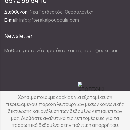
6972 95 54 10
Διεύθυνση:
Νέα Ραιδεστός, Θεσσαλονίκη
E-mail:
info@fterakaipoupoula.com
Newsletter
Μάθετε για τα νέα προϊόντα και τις προσφορές μας
Designed & Developed by
Χρησιμοποιούμε cookies για εξατομίκευση
περιεχομένου, παροχή λειτουργιών μέσων κοινωνικής
δικτύωσης και ανάλυση των δεδομένων επισκεπτών
Φτερά & Πούπουλα
© Copyright 2025
μας. Διαβάστε αναλυτικά τις λεπτομέρειες για τα
προσωπικά δεδομένα στην πολιτική απορρήτου.