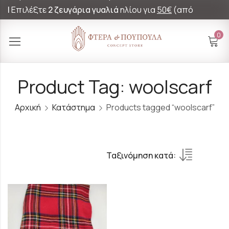
|
Επιλέξτε
2 ζευγάρια γυαλιά
ηλίου για
50€
(από
60€)!
0
Product Tag: woolscarf
Αρχική
Κατάστημα
Products tagged “woolscarf”
Ταξινόμηση κατά: