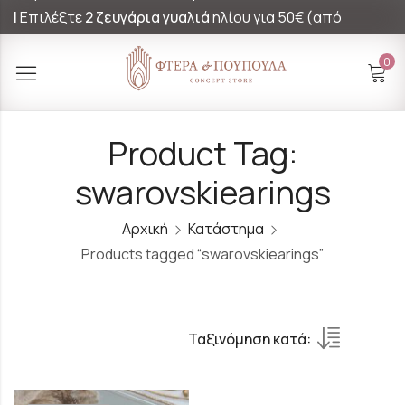
|
Επιλέξτε
2 ζευγάρια γυαλιά
ηλίου για
50€
(από
60€)!
0
Product Tag:
swarovskiearings
Αρχική
Κατάστημα
Products tagged “swarovskiearings”
Ταξινόμηση κατά: