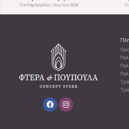
Για παραγγελίες άνω των 80€
Γ
Πλ
Όρο
Πολ
Πολ
Πολ
Τρό
Τρό