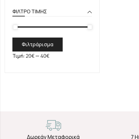
ΦΊΛΤΡΟ ΤΙΜΉΣ
Φιλτράρισμα
Τιμή:
20€
—
40€
Δωρεάν Μεταφορικά
7 