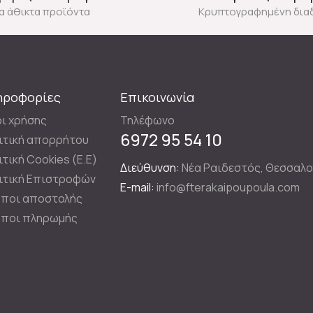
ια άθικτα προϊόντα
Κρυπτογραφημένη δια
ηροφορίες
Επικοινωνία
ι χρήσης
Τηλέφωνο
6972 95 54 10
ιτική απορρήτου
ιτική Cookies (E.E)
Διεύθυνση:
Νέα Ραιδεστός, Θεσσαλο
ιτική Επιστροφών
E-mail:
info@fterakaipoupoula.com
ποι αποστολής
ποι πληρωμής