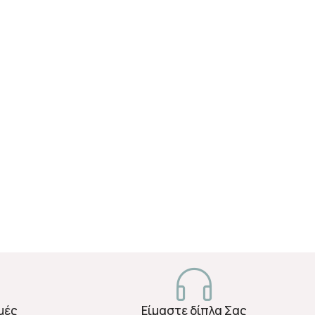
μές
Είμαστε δίπλα Σας