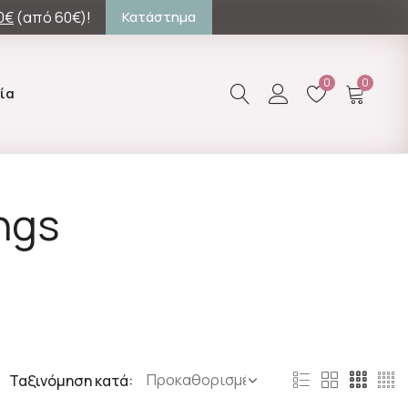
0€
(από 60€)!
Κατάστημα
0
0
ία
ngs
Ταξινόμηση κατά: