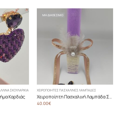
ΜΗ ΔΙΑΘΕΣΙΜΟ
ΛΛΙΝΑ ΣΚΟΥΛΑΡΊΚΙΑ
ΧΕΙΡΟΠΟΊΗΤΕΣ ΠΑΣΧΑΛΙΝΈΣ ΛΑΜΠΆΔΕΣ
χήμα Καρδιάς
Χειροποίητη Πασχαλινή Λαμπάδα Σε Ρομαντικό Σχέδιο Σετ Με Κρυστάλλινα Σκουλαρίκια
40.00
€