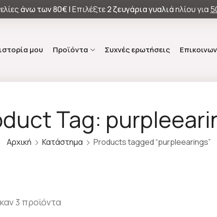
ελίες
άνω των
80€ |
Επιλέξτε
2 ζευγάρια γυαλιά
ηλίου για
5
 ιστορία μου
Προϊόντα
Συχνές ερωτήσεις
Επικοινων
oduct Tag: purpleeari
Αρχική
Κατάστημα
Products tagged “purpleearings”
καν 3 προϊόντα