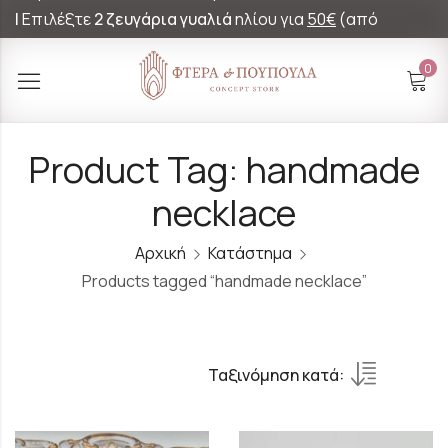
|
Επιλέξτε
2 ζευγάρια γυαλιά
ηλίου για
50€
(από
60€)!
0
Product Tag: handmade
necklace
Αρχική
Κατάστημα
Products tagged “handmade necklace”
Ταξινόμηση κατά: