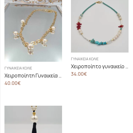
ΓΥΝΑΙΚΕΊΑ ΚΟΛΙΈ
Χειροποίητο γυναικείο κολιέ με κρυστάλλινες χάντρες Caribbean Holiday
ΓΥΝΑΙΚΕΊΑ ΚΟΛΙΈ
34.00
€
Χειροποίητη Γυναικεία Αλυσίδα Λαιμού Με Φυσικό Μαργαριτάρι
40.00
€