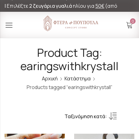
|
Επιλέξτε
2 ζευγάρια γυαλιά
ηλίου για
50€
(από
60€)!
0
Product Tag:
earingswithkrystall
Αρχική
Κατάστημα
Products tagged “earingswithkrystall”
Ταξινόμηση κατά: