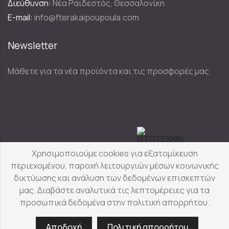
Διεύθυνση:
Νέα Ραιδεστός, Θεσσαλονίκη
E-mail:
info@fterakaipoupoula.com
Newsletter
Μάθετε για τα νέα προϊόντα και τις προσφορές μας
Designed & Developed by
Χρησιμοποιούμε cookies για εξατομίκευση
περιεχομένου, παροχή λειτουργιών μέσων κοινωνικής
δικτύωσης και ανάλυση των δεδομένων επισκεπτών
Φτερά & Πούπουλα
© Copyright 2025
μας. Διαβάστε αναλυτικά τις λεπτομέρειες για τα
προσωπικά δεδομένα στην πολιτική απορρήτου.
Αποδοχή
Πολιτική απορρήτου