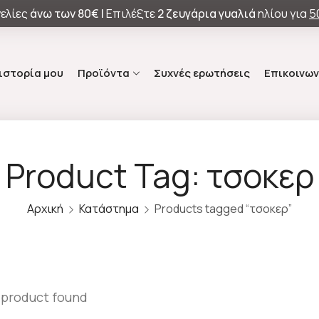
ελίες
άνω των
80€ |
Επιλέξτε
2 ζευγάρια γυαλιά
ηλίου για
5
 ιστορία μου
Προϊόντα
Συχνές ερωτήσεις
Επικοινων
Product Tag: τσοκερ
Αρχική
Κατάστημα
Products tagged “τσοκερ”
 product found