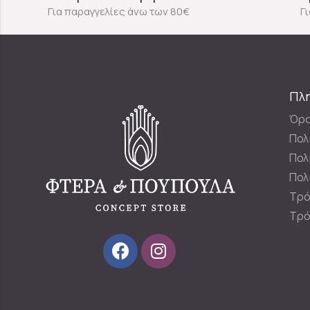
Για παραγγελίες άνω των 80€
Γ
Πλ
Όρο
Πολ
Πολ
Πολ
Τρό
Τρό