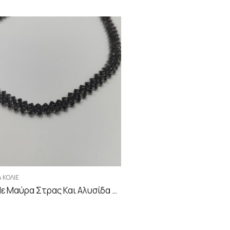
 ΚΟΛΙΈ
Κολιέ Με Μαύρα Στρας Και Αλυσίδα Black Silver