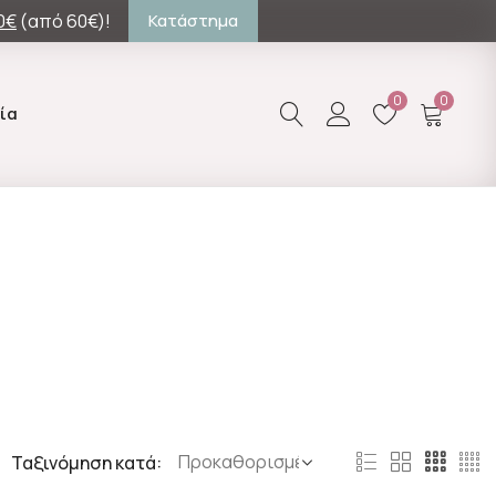
0€
(από 60€)!
Κατάστημα
0
0
ία
Ταξινόμηση κατά: