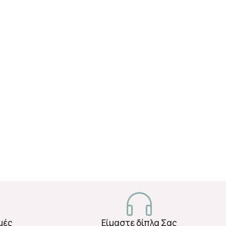
μές
Είμαστε δίπλα Σας