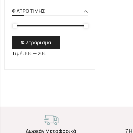
ΦΊΛΤΡΟ ΤΙΜΉΣ
Φιλτράρισμα
Τιμή:
10€
—
20€
Δωρεάν Μεταφορικά
7 