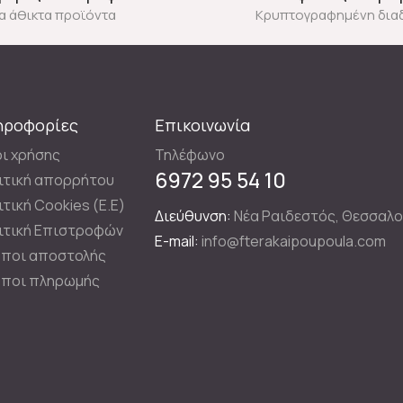
ια άθικτα προϊόντα
Κρυπτογραφημένη δια
ηροφορίες
Επικοινωνία
ι χρήσης
Τηλέφωνο
6972 95 54 10
ιτική απορρήτου
ιτική Cookies (E.E)
Διεύθυνση:
Νέα Ραιδεστός, Θεσσαλο
ιτική Επιστροφών
E-mail:
info@fterakaipoupoula.com
ποι αποστολής
ποι πληρωμής