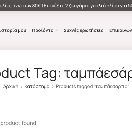
ελίες
άνω των
80€ |
Επιλέξτε
2 ζευγάρια γυαλιά
ηλίου για
5
 ιστορία μου
Προϊόντα
Συχνές ερωτήσεις
Επικοινων
oduct Tag: ταμπάεσά
Αρχική
Κατάστημα
Products tagged “ταμπάεσάρπα”
 product found