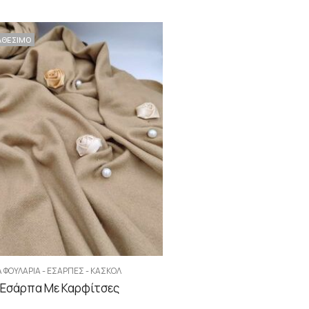
ΑΘΕΣΙΜΟ
Α ΦΟΥΛΆΡΙΑ - ΕΣΆΡΠΕΣ - ΚΑΣΚΌΛ
Εσάρπα Με Καρφίτσες