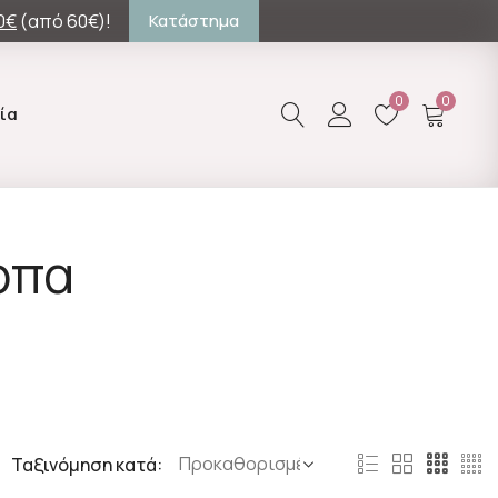
0€
(από 60€)!
Κατάστημα
0
0
ία
ρπα
Ταξινόμηση κατά: