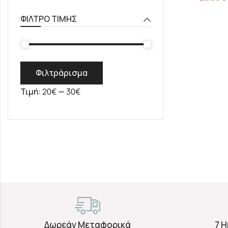
ΦΊΛΤΡΟ ΤΙΜΉΣ
Φιλτράρισμα
Τιμή:
20€
—
30€
Δωρεάν Μεταφορικά
7 