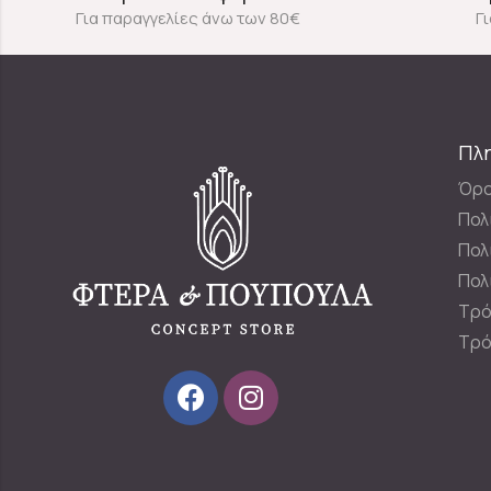
Για παραγγελίες άνω των 80€
Γ
Πλ
Όρο
Πολ
Πολ
Πολ
Τρό
Τρό