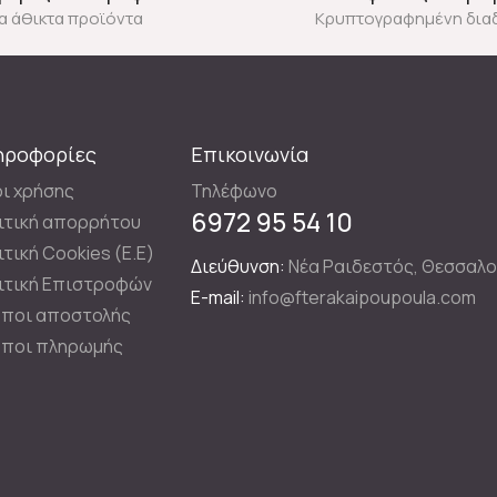
ια άθικτα προϊόντα
Κρυπτογραφημένη δια
ηροφορίες
Επικοινωνία
ι χρήσης
Τηλέφωνο
6972 95 54 10
ιτική απορρήτου
ιτική Cookies (E.E)
Διεύθυνση:
Νέα Ραιδεστός, Θεσσαλο
ιτική Επιστροφών
E-mail:
info@fterakaipoupoula.com
ποι αποστολής
ποι πληρωμής