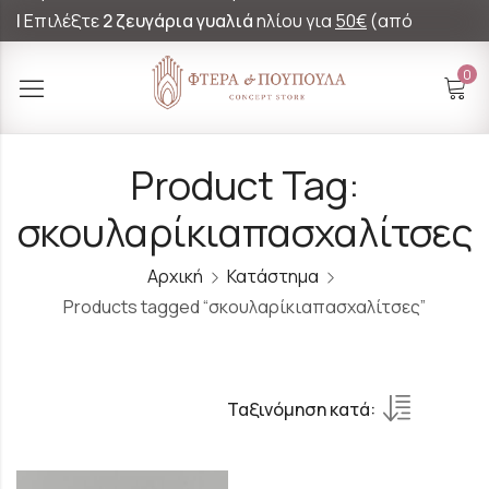
|
Επιλέξτε
2 ζευγάρια γυαλιά
ηλίου για
50€
(από
60€)!
0
Product Tag:
σκουλαρίκιαπασχαλίτσες
Αρχική
Κατάστημα
Products tagged “σκουλαρίκιαπασχαλίτσες”
Ταξινόμηση κατά: