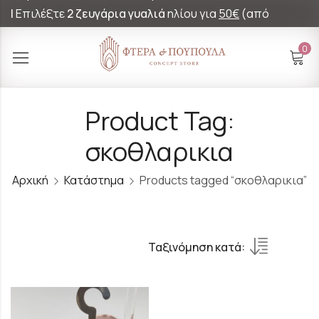
|
Επιλέξτε
2 ζευγάρια γυαλιά
ηλίου για
50€
(από
60€)!
0
Product Tag:
σκοθλαρικια
Αρχική
Κατάστημα
Products tagged “σκοθλαρικια”
Ταξινόμηση κατά: