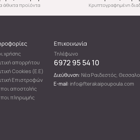
ια άθικτα προϊόντα
Κρυπτογραφημένη δια
ηροφορίες
Επικοινωνία
ι χρήσης
Τηλέφωνο
6972 95 54 10
ιτική απορρήτου
ιτική Cookies (E.E)
Διεύθυνση:
Νέα Ραιδεστός, Θεσσαλο
ιτική Επιστροφών
E-mail:
info@fterakaipoupoula.com
ποι αποστολής
ποι πληρωμής