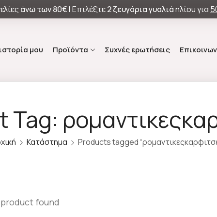
ελίες
άνω των
80€ |
Επιλέξτε
2 ζευγάρια γυαλιά
ηλίου για
5
 ιστορία μου
Προϊόντα
Συχνές ερωτήσεις
Επικοινων
t Tag: ρομαντικεςκα
χική
Κατάστημα
Products tagged “ρομαντικεςκαρφιτσ
 product found