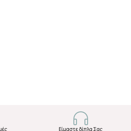
μές
Είμαστε δίπλα Σας