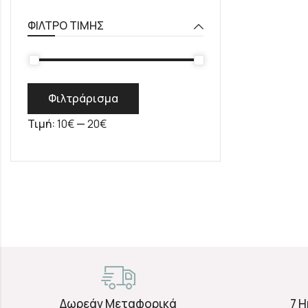
ΦΊΛΤΡΟ ΤΙΜΉΣ
Φιλτράρισμα
Τιμή:
10€
—
20€
Δωρεάν Μεταφορικά
7 