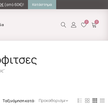
0€
(από 60€)!
Κατάστημα
0
0
ία
ρφιτσες
ες”
Ταξινόμηση κατά: