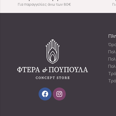
Για παραγγελίες άνω των 80€
Γ
Πλ
Όρο
Πολ
Πολ
Πολ
Τρό
Τρό