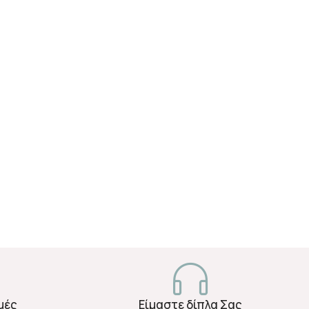
μές
Είμαστε δίπλα Σας