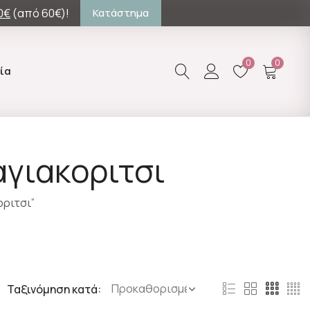
0€
(από 60€)!
Κατάστημα
0
0
ία
αγιακοριτσι
ριτσι”
Ταξινόμηση κατά: