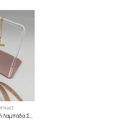
ΑΜΠΆΔΕΣ
Χειροποίητη Πασχαλινή Λαμπάδα Σετ Με Σταυρό Με Ζιργκόν