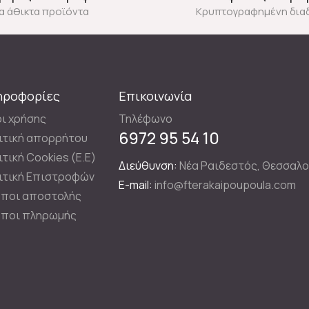
ια άθικτα προϊόντα
Κρυπτογραφημένη δια
ηροφορίες
Επικοινωνία
ι χρήσης
Τηλέφωνο
6972 95 54 10
ιτική απορρήτου
ιτική Cookies (E.E)
Διεύθυνση:
Νέα Ραιδεστός, Θεσσαλο
ιτική Επιστροφών
E-mail:
info@fterakaipoupoula.com
ποι αποστολής
ποι πληρωμής