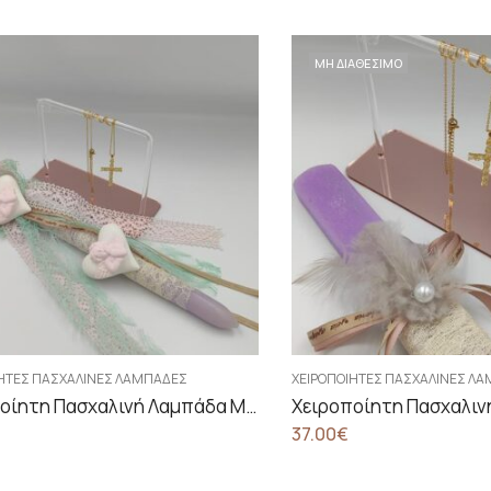
ΜΗ ΔΙΑΘΕΣΙΜΟ
ΊΗΤΕΣ ΠΑΣΧΑΛΙΝΈΣ ΛΑΜΠΆΔΕΣ
ΧΕΙΡΟΠΟΊΗΤΕΣ ΠΑΣΧΑΛΙΝΈΣ Λ
Χειροποίητη Πασχαλινή Λαμπάδα Με Αγγελάκια Σετ Με Σταυρό
37.00
€