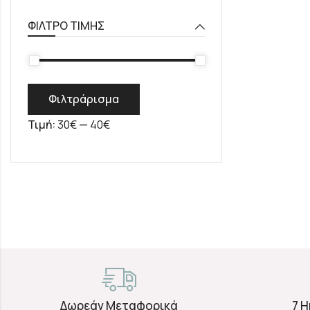
ΦΊΛΤΡΟ ΤΙΜΉΣ
Φιλτράρισμα
Τιμή:
30€
—
40€
Δωρεάν Μεταφορικά
7 