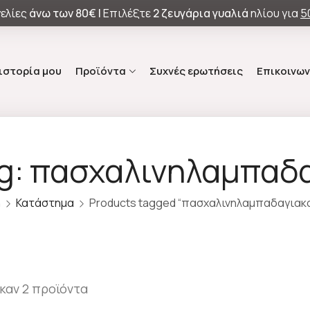
ελίες
άνω των
80€ |
Επιλέξτε
2 ζευγάρια γυαλιά
ηλίου για
5
 ιστορία μου
Προϊόντα
Συχνές ερωτήσεις
Επικοινων
g: πασχαλινηλαμπαδ
ή
Κατάστημα
Products tagged “πασχαλινηλαμπαδαγιακο
καν 2 προϊόντα