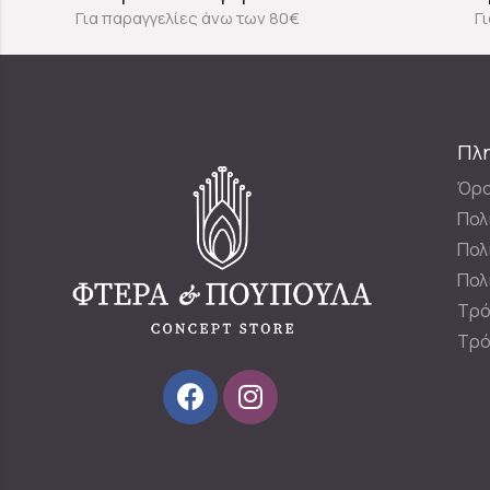
Για παραγγελίες άνω των 80€
Γ
Πλ
Όρο
Πολ
Πολ
Πολ
Τρό
Τρό