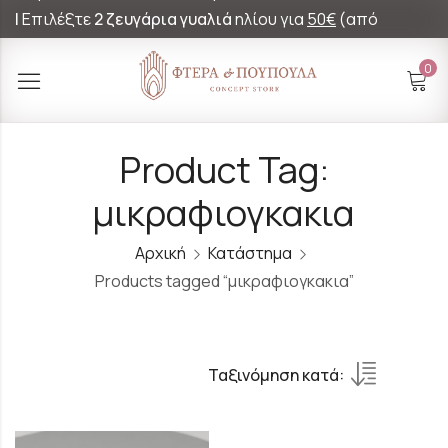
|
Επιλέξτε
2 ζευγάρια γυαλιά
ηλίου για
50€
(από
60€)!
0
Product Tag:
μικραφιογκακια
Αρχική
Κατάστημα
Products tagged “μικραφιογκακια”
Ταξινόμηση κατά: