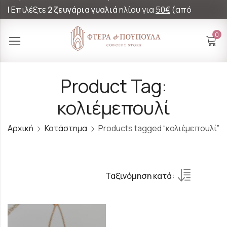
|
Επιλέξτε
2 ζευγάρια γυαλιά
ηλίου για
50€
(από
60€)!
0
Product Tag:
κολιέμεπουλί
Αρχική
Κατάστημα
Products tagged “κολιέμεπουλί”
Ταξινόμηση κατά: