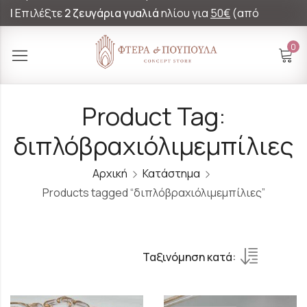
|
Επιλέξτε
2 ζευγάρια γυαλιά
ηλίου για
50€
(από
60€)!
0
Product Tag:
διπλόβραχιόλιμεμπίλιες
Αρχική
Κατάστημα
Products tagged “διπλόβραχιόλιμεμπίλιες”
Ταξινόμηση κατά: