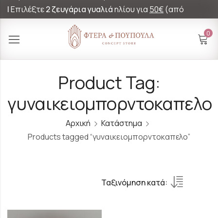
|
Επιλέξτε
2 ζευγάρια γυαλιά
ηλίου για
50€
(από
60€)!
0
Product Tag:
γυναικειομπορντοκαπελο
Αρχική
Κατάστημα
Products tagged “γυναικειομπορντοκαπελο”
Ταξινόμηση κατά: