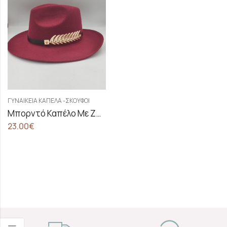
ΓΥΝΑΙΚΕΊΑ ΚΑΠΈΛΑ -ΣΚΟΎΦΟΙ
Μπορντό Καπέλο Με Ζωνάκι Σε Σχέδιο Φτερό
23.00
€