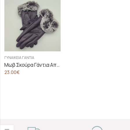
ΓΥΝΑΙΚΕΊΑ ΓΆΝΤΙΑ
Μωβ Σκούρα Γάντια Από Δερματίνη Με Δίχρωμη Γούνα
23.00
€