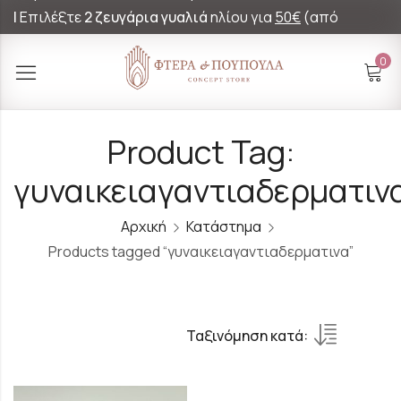
|
Επιλέξτε
2 ζευγάρια γυαλιά
ηλίου για
50€
(από
60€)!
0
Product Tag:
γυναικειαγαντιαδερματιν
Αρχική
Κατάστημα
Products tagged “γυναικειαγαντιαδερματινα”
Ταξινόμηση κατά: