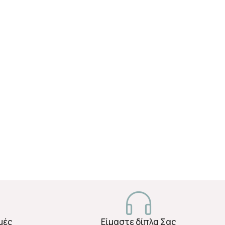
μές
Είμαστε δίπλα Σας