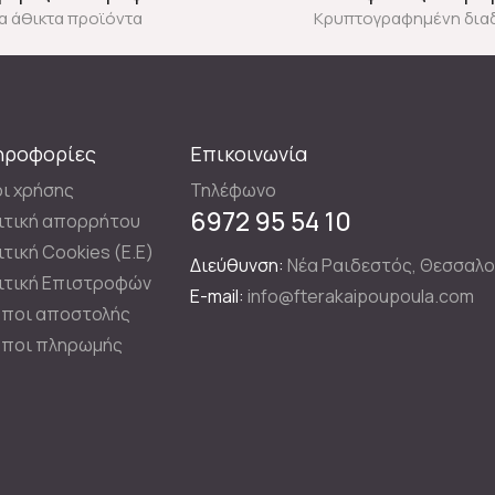
ια άθικτα προϊόντα
Κρυπτογραφημένη δια
ηροφορίες
Επικοινωνία
ι χρήσης
Τηλέφωνο
6972 95 54 10
ιτική απορρήτου
ιτική Cookies (E.E)
Διεύθυνση:
Νέα Ραιδεστός, Θεσσαλο
ιτική Επιστροφών
E-mail:
info@fterakaipoupoula.com
ποι αποστολής
ποι πληρωμής