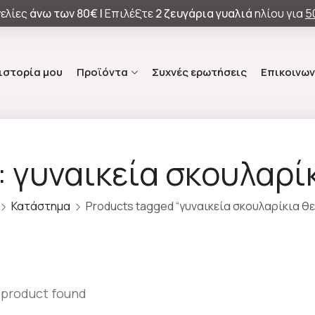
ελίες
άνω των
80€ |
Επιλέξτε
2 ζευγάρια γυαλιά
ηλίου για
5
 ιστορία μου
Προϊόντα
Συχνές ερωτήσεις
Επικοινων
: γυναικεία σκουλαρί
Κατάστημα
Products tagged “γυναικεία σκουλαρίκια θ
 product found