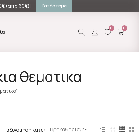
0€
(από 60€)!
Κατάστημα
0
0
ία
κια θεματικα
εματικα”
Ταξινόμηση κατά: