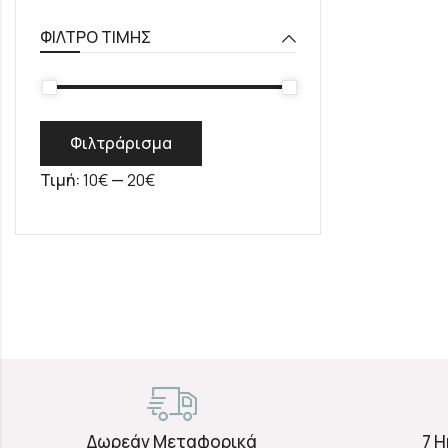
ΦΊΛΤΡΟ ΤΙΜΉΣ
Φιλτράρισμα
Τιμή:
10€
—
20€
Δωρεάν Μεταφορικά
7 