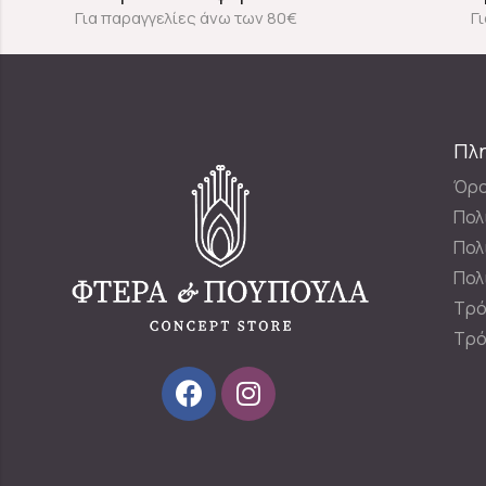
Για παραγγελίες άνω των 80€
Γ
Πλ
Όρο
Πολ
Πολ
Πολ
Τρό
Τρό