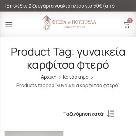
|
Επιλέξτε
2 ζευγάρια γυαλιά
ηλίου για
50€
(από
60€)!
0
Product Tag: γυναικεία
καρφίτσα φτερό
Αρχική
Κατάστημα
Products tagged “γυναικεία καρφίτσα φτερό”
Ταξινόμηση κατά: