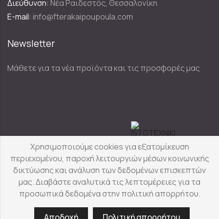
Διεύθυνση:
Νέα Ραιδεστός, Θεσσαλονίκη
E-mail:
info@fterakaipoupoula.com
Newsletter
Μάθετε για τα νέα προϊόντα και τις προσφορές μας
Designed & Developed by
Χρησιμοποιούμε cookies για εξατομίκευση
περιεχομένου, παροχή λειτουργιών μέσων κοινωνικής
δικτύωσης και ανάλυση των δεδομένων επισκεπτών
Φτερά & Πούπουλα
© Copyright 2025
μας. Διαβάστε αναλυτικά τις λεπτομέρειες για τα
προσωπικά δεδομένα στην πολιτική απορρήτου.
Αποδοχή
Πολιτική απορρήτου