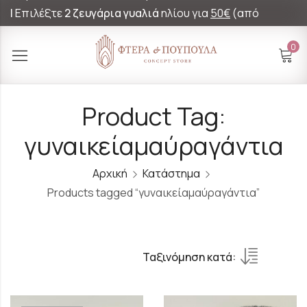
|
Επιλέξτε
2 ζευγάρια γυαλιά
ηλίου για
50€
(από
60€)!
0
Product Tag:
γυναικείαμαύραγάντια
Αρχική
Κατάστημα
Products tagged “γυναικείαμαύραγάντια”
Ταξινόμηση κατά: