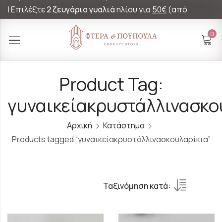
|
Επιλέξτε
2 ζευγάρια γυαλιά
ηλίου για
50€
(από
60€)!
0
Product Tag:
γυναικείακρυστάλλινασκο
Αρχική
Κατάστημα
Products tagged “γυναικείακρυστάλλινασκουλαρίκια”
Ταξινόμηση κατά: