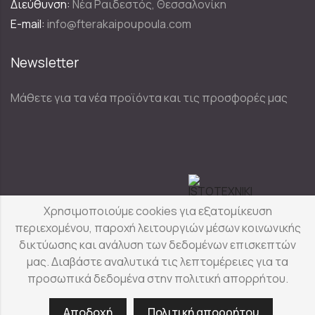
Διεύθυνση:
Νέα Ραιδεστός, Θεσσαλονίκη
E-mail:
info@fterakaipoupoula.com
Newsletter
Μάθετε για τα νέα προϊόντα και τις προσφορές μας
Designed & Developed by
Χρησιμοποιούμε cookies για εξατομίκευση
περιεχομένου, παροχή λειτουργιών μέσων κοινωνικής
δικτύωσης και ανάλυση των δεδομένων επισκεπτών
Φτερά & Πούπουλα
© Copyright 2025
μας. Διαβάστε αναλυτικά τις λεπτομέρειες για τα
προσωπικά δεδομένα στην πολιτική απορρήτου.
Αποδοχή
Πολιτική απορρήτου