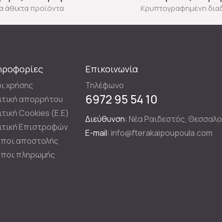
ια άθικτα προϊόντα
Κρυπτογραφημένη δια
ηροφορίες
Επικοινωνία
ι χρήσης
Τηλέφωνο
6972 95 54 10
ιτική απορρήτου
ιτική Cookies (E.E)
Διεύθυνση:
Νέα Ραιδεστός, Θεσσαλο
ιτική Επιστροφών
E-mail:
info@fterakaipoupoula.com
ποι αποστολής
ποι πληρωμής