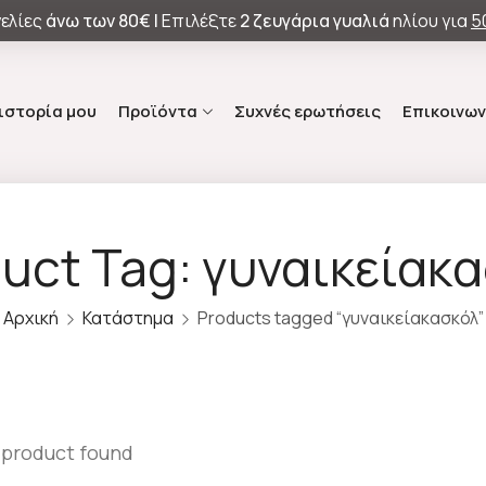
ελίες
άνω των
80€ |
Επιλέξτε
2 ζευγάρια γυαλιά
ηλίου για
5
 ιστορία μου
Προϊόντα
Συχνές ερωτήσεις
Επικοινων
uct Tag: γυναικείακ
Αρχική
Κατάστημα
Products tagged “γυναικείακασκόλ”
 product found