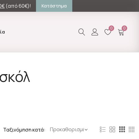
0€
(από 60€)!
Κατάστημα
0
0
ία
ασκόλ
Ταξινόμηση κατά: