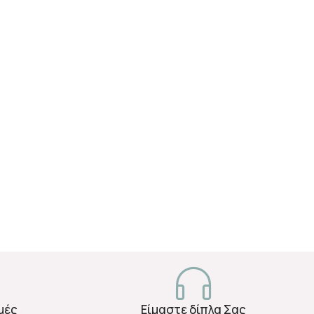
μές
Είμαστε δίπλα Σας