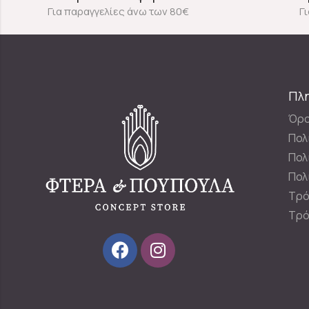
Για παραγγελίες άνω των 80€
Γ
Πλ
Όρο
Πολ
Πολ
Πολ
Τρό
Τρό