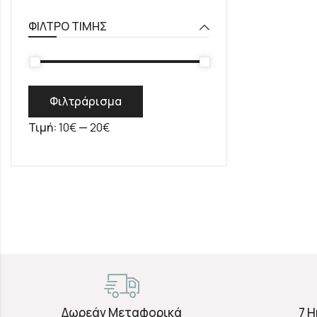
ΦΊΛΤΡΟ ΤΙΜΉΣ
Φιλτράρισμα
Τιμή:
10€
—
20€
Δωρεάν Μεταφορικά
7 