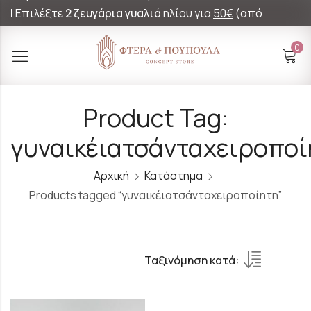
|
Επιλέξτε
2 ζευγάρια γυαλιά
ηλίου για
50€
(από
60€)!
0
Product Tag:
γυναικέιατσάνταχειροποί
Αρχική
Κατάστημα
Products tagged “γυναικέιατσάνταχειροποίητη”
Ταξινόμηση κατά: