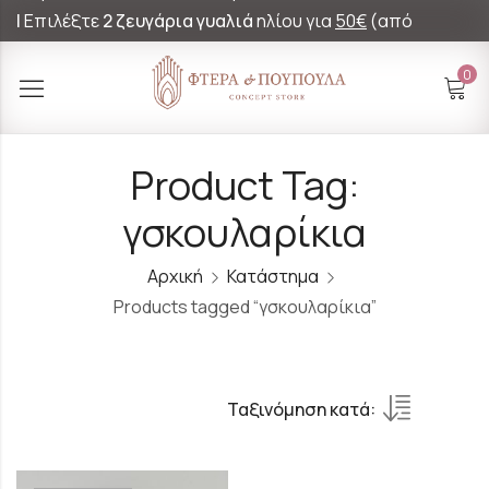
|
Επιλέξτε
2 ζευγάρια γυαλιά
ηλίου για
50€
(από
60€)!
0
Product Tag:
γσκουλαρίκια
Αρχική
Κατάστημα
Products tagged “γσκουλαρίκια”
Ταξινόμηση κατά: