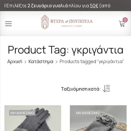
|
Επιλέξτε
2 ζευγάρια γυαλιά
ηλίου για
50€
(από
60€)!
0
Product Tag: γκριγάντια
Αρχική
Κατάστημα
Products tagged “γκριγάντια”
Ταξινόμηση κατά:
ΜΗ ΔΙΑΘΕΣΙΜΟ
ΜΗ ΔΙΑΘΕΣΙΜΟ