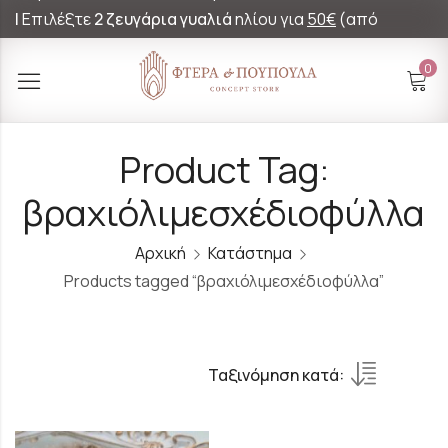
|
Επιλέξτε
2 ζευγάρια γυαλιά
ηλίου για
50€
(από
60€)!
0
Product Tag:
βραχιόλιμεσχέδιοφύλλα
Αρχική
Κατάστημα
Products tagged “βραχιόλιμεσχέδιοφύλλα”
Ταξινόμηση κατά: