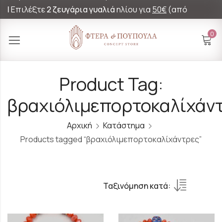
|
Επιλέξτε
2 ζευγάρια γυαλιά
ηλίου για
50€
(από
60€)!
0
Product Tag:
βραχιόλιμεπορτοκαλίχάν
Αρχική
Κατάστημα
Products tagged “βραχιόλιμεπορτοκαλίχάντρες”
Ταξινόμηση κατά: