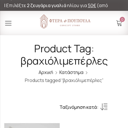
|
Επιλέξτε
2 ζευγάρια γυαλιά
ηλίου για
50€
(από
60€)!
0
Product Tag:
βραχιόλιμεπέρλες
Αρχική
Κατάστημα
Products tagged “βραχιόλιμεπέρλες”
Ταξινόμηση κατά: