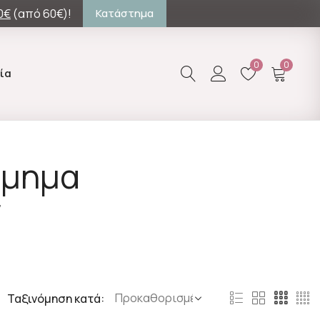
0€
(από 60€)!
Κατάστημα
0
0
ία
σμημα
”
Ταξινόμηση κατά: