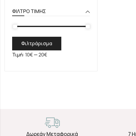
ΦΊΛΤΡΟ ΤΙΜΉΣ
Φιλτράρισμα
Τιμή:
10€
—
20€
Δωρεάν Μεταφορικά
7 