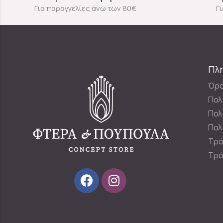
Για παραγγελίες άνω των 80€
Γ
Πλ
Όρο
Πολ
Πολ
Πολ
Τρό
Τρό