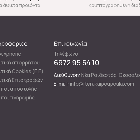
ια άθικτα προϊόντα
Κρυπτογραφημένη δια
ηροφορίες
Επικοινωνία
ι χρήσης
Τηλέφωνο
6972 95 54 10
ιτική απορρήτου
ιτική Cookies (E.E)
Διεύθυνση:
Νέα Ραιδεστός, Θεσσαλο
ιτική Επιστροφών
E-mail:
info@fterakaipoupoula.com
ποι αποστολής
ποι πληρωμής