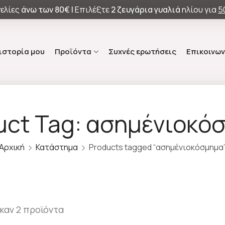
ελίες
άνω των
80€ |
Επιλέξτε
2 ζευγάρια γυαλιά
ηλίου για
5
 ιστορία μου
Προϊόντα
Συχνές ερωτήσεις
Επικοινων
uct Tag: ασημένιοκό
Αρχική
Κατάστημα
Products tagged “ασημένιοκόσμημα
καν 2 προϊόντα