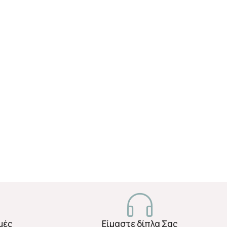
μές
Είμαστε δίπλα Σας