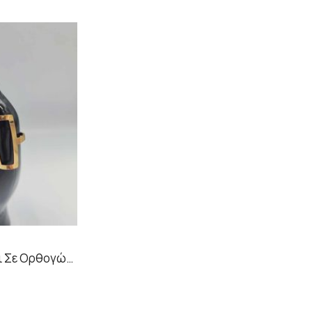
Λεπτό Χρυσό Δαχτυλίδι Σε Ορθογώνιο Σχήμα