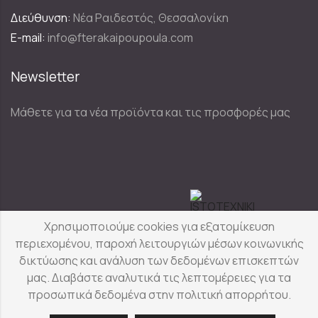
Διεύθυνση:
Νέα Ραιδεστός, Θεσσαλονίκη
E-mail:
info@fterakaipoupoula.com
Newsletter
Μάθετε για τα νέα προϊόντα και τις προσφορές μας
Designed & Developed by
Χρησιμοποιούμε cookies για εξατομίκευση
περιεχομένου, παροχή λειτουργιών μέσων κοινωνικής
δικτύωσης και ανάλυση των δεδομένων επισκεπτών
Φτερά & Πούπουλα
© Copyright 2025
μας. Διαβάστε αναλυτικά τις λεπτομέρειες για τα
προσωπικά δεδομένα στην πολιτική απορρήτου.