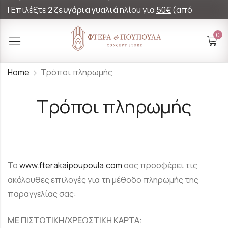
|
Επιλέξτε
2 ζευγάρια γυαλιά
ηλίου για
50€
(από
60€)!
0
Home
Τρόποι πληρωμής
Τρόποι πληρωμής
Το
www.fterakaipoupoula.com
σας προσφέρει τις
ακόλουθες επιλογές για τη μέθοδο πληρωμής της
παραγγελίας σας:
ΜΕ ΠΙΣΤΩΤΙΚΗ/ΧΡΕΩΣΤΙΚΗ ΚΑΡΤΑ: